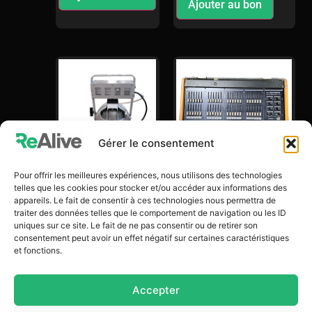
Ajouter au bon
Gérer le consentement
Pour offrir les meilleures expériences, nous utilisons des technologies
Projecteur
telles que les cookies pour stocker et/ou accéder aux informations des
CMD
Console Lumière
appareils. Le fait de consentir à ces technologies nous permettra de
Lightcommandes
traiter des données telles que le comportement de navigation ou les ID
30,00
€
uniques sur ce site. Le fait de ne pas consentir ou de retirer son
24/6
Stock : 100
consentement peut avoir un effet négatif sur certaines caractéristiques
200,00
€
et fonctions.
Stock : 2
Accepter
Ajouter au bon
Ajouter au bon