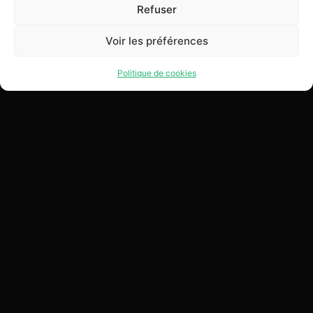
Refuser
Voir les préférences
Politique de cookies
Nos marques
Liens utiles
Inscrivez-vous à
notre newsletter !
Alive Group
Découvrir ReAlive