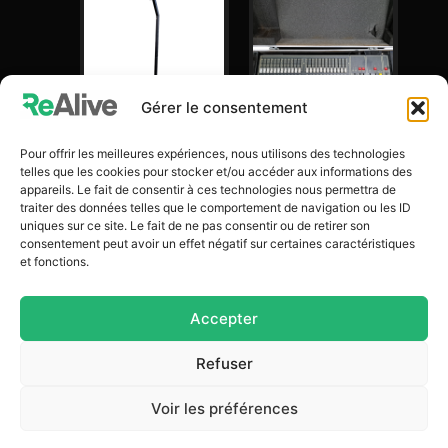
Gérer le consentement
Pour offrir les meilleures expériences, nous utilisons des technologies
Mat Inleed
Console
telles que les cookies pour stocker et/ou accéder aux informations des
Lumière Bolero
appareils. Le fait de consentir à ces technologies nous permettra de
350,00
€
24
traiter des données telles que le comportement de navigation ou les ID
En stock
uniques sur ce site. Le fait de ne pas consentir ou de retirer son
50,00
€
consentement peut avoir un effet négatif sur certaines caractéristiques
et fonctions.
Stock : 1
Ajouter au bon
Accepter
Ajouter au bon
Refuser
Voir les préférences