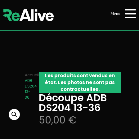
Accueil
/
Audiovisuel
Les produits sont vendus en
/
Eclairage
/ Découpe
ADB
état. Les photos ne sont pas
DS204
contractuelles.
13-
Découpe ADB
36
DS204 13-36
50,00
€