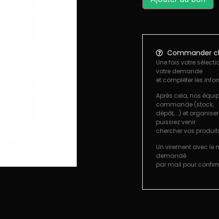
Commander ch
Une fois votre sélecti
votre demande
et compléter les info
Après cela, nos équip
commande (stock,
dépôt, …) et organise
puissiez venir
chercher vos produit
Un virement avec le
demandé
par mail pour confi