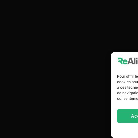
Pour offrir 
cookies pour
à ces techn
de navigatio
consentement
Ac