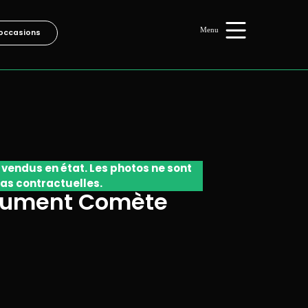
occasions
 vendus en état. Les photos ne sont
as contractuelles.
cument Comète