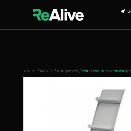
Li
Accueil
/
Mobilier
/
Rangement
/ Porte Document Comète gri