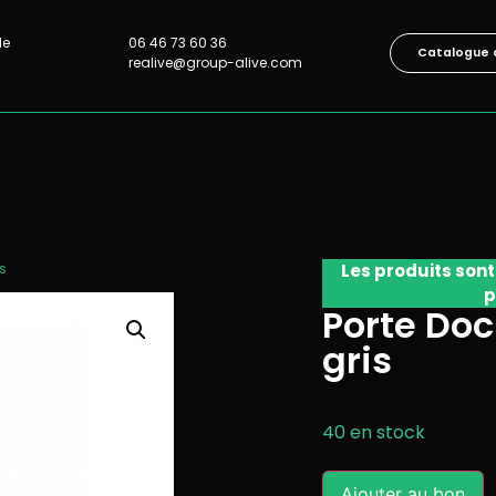
lle
06 46 73 60 36
Catalogue 
realive@group-alive.com
s
Les produits sont
p
Porte Do
gris
40 en stock
Ajouter au bon