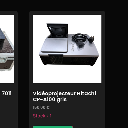
 701i
Vidéoprojecteur Hitachi
CP-A100 gris
150,00
€
Stock : 1