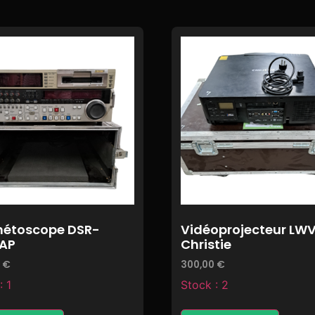
étoscope DSR-
Vidéoprojecteur LWV
AP
Christie
0
€
300,00
€
: 1
Stock : 2