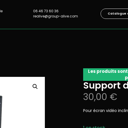
lle
06 46 73 60 36
Catalogue 
realive@group-alive.com
Les produits sont
p
Support d
30,00
€
Pour écran vidéo incli
1 en stock