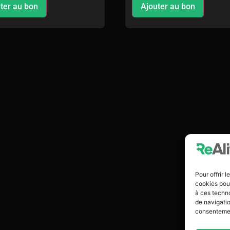
ter au bon
Ajouter au bon
Pour offrir 
cookies pour
à ces techn
de navigatio
consentement