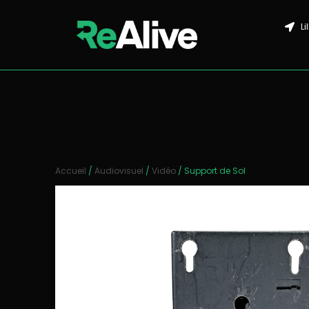
Li
Accueil
/
Audiovisuel
/
Vidéo
/ Support de Sol