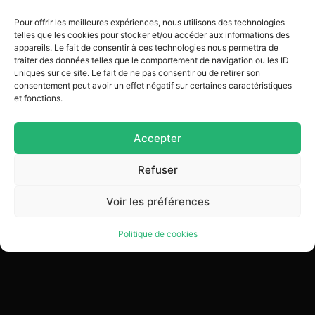
Stock : 1
Pour offrir les meilleures expériences, nous utilisons des technologies
telles que les cookies pour stocker et/ou accéder aux informations des
Ajouter au bon
appareils. Le fait de consentir à ces technologies nous permettra de
traiter des données telles que le comportement de navigation ou les ID
uniques sur ce site. Le fait de ne pas consentir ou de retirer son
consentement peut avoir un effet négatif sur certaines caractéristiques
et fonctions.
Accepter
Refuser
Voir les préférences
Politique de cookies
Nos marques
Liens utiles
Inscrivez-vous à
notre newsletter !
Alive Group
Découvrir ReAlive
Alive Events
Catalogue