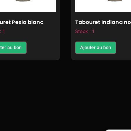
uret Pesia blanc
Tabouret Indiana no
: 1
Stock : 1
ter au bon
Ajouter au bon