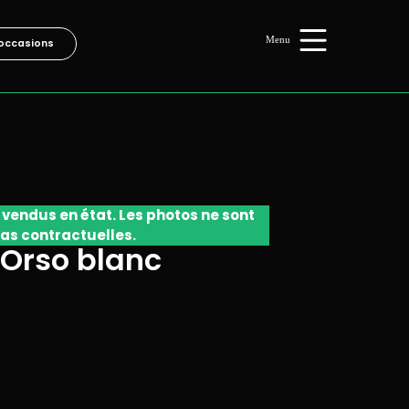
occasions
 vendus en état. Les photos ne sont
as contractuelles.
 Orso blanc