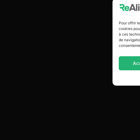
Pour offrir 
cookies pour
à ces techn
de navigatio
consentement
Ac