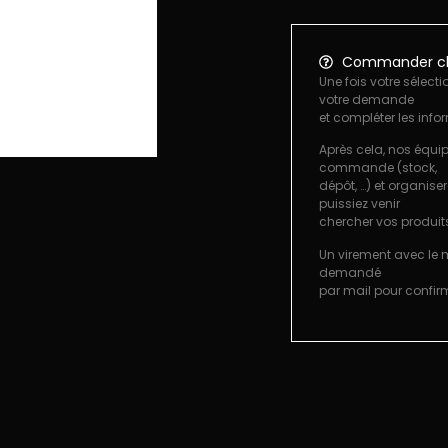
Commander ch
Une fois votre sélecti
votre demande
et compléter les info
Après cela, nos équip
commande (stock,
dépôt, …) et organise
puissiez venir
chercher vos produit
Un virement avec le
demandé
par mail pour confi