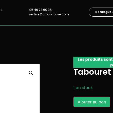
lle
06 46 73 60 36
Catalogue 
realive@group-alive.com
Les produits sont
p
Tabouret
1 en stock
Ajouter au bon