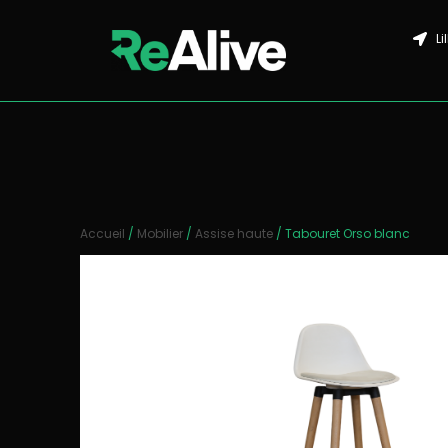
Li
Accueil
/
Mobilier
/
Assise haute
/ Tabouret Orso blanc