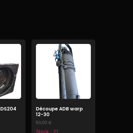
 DS204
Découpe ADB warp
12-30
50,00
€
Stock : 21