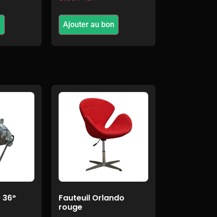
n
Ajouter au bon
 36°
Fauteuil Orlando
rouge