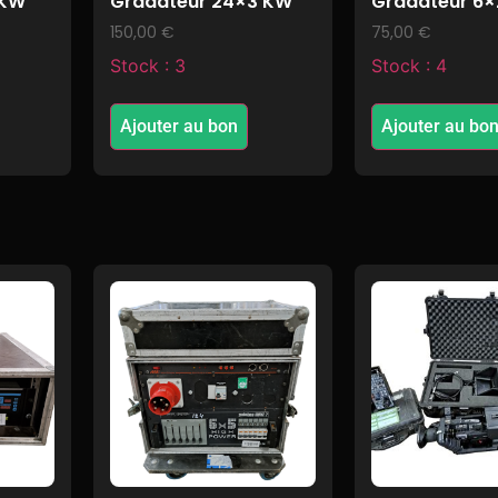
 KW
Gradateur 24×3 KW
Gradateur 6
150,00
€
75,00
€
Stock : 3
Stock : 4
Ajouter au bon
Ajouter au bo