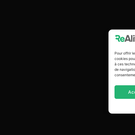
Pour offrir 
cookies pour
à ces techn
de navigatio
consentement
Ac