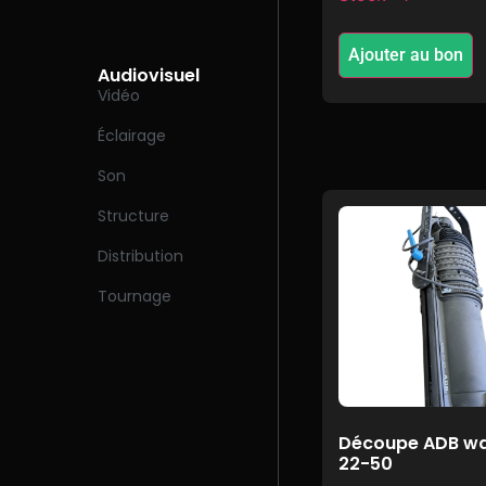
Ajouter au bon
Audiovisuel
Vidéo
Éclairage
Son
Structure
Distribution
Tournage
Découpe ADB w
22-50