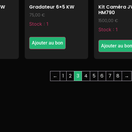
KW
Gradateur 6×5 KW
Kit Caméra J
HM790
75,00
€
1500,00
€
Stock : 1
Stock : 1
Ajouter au bon
Ajouter au bo
←
1
2
3
4
5
6
7
8
→