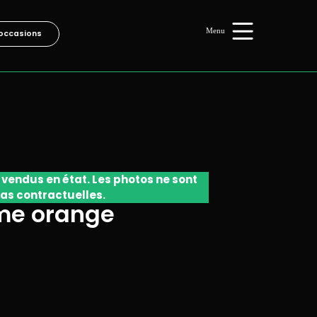
occasions
 vendus en état. Les photos ne sont
as contractuelles.
me orange