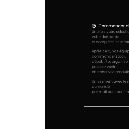
Commander ch
Une fois votre sélecti
votre demande
et compléter les info
Après cela, nos équip
commande (stock,
dépôt, …) et organise
puissiez venir
chercher vos produit
Un virement avec le
demandé
par mail pour confi