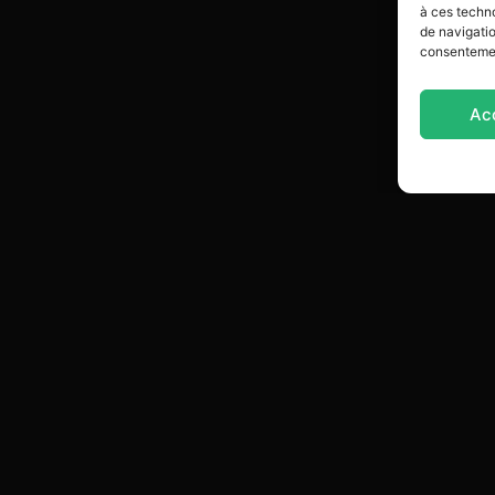
à ces techn
de navigatio
consentement
Ac