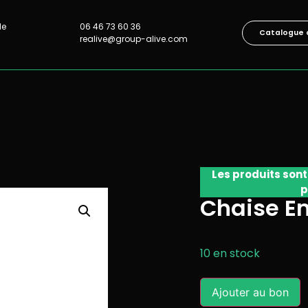
lle
06 46 73 60 36
Catalogue 
realive@group-alive.com
Les produits sont
p
Chaise E
10 en stock
Ajouter au bon