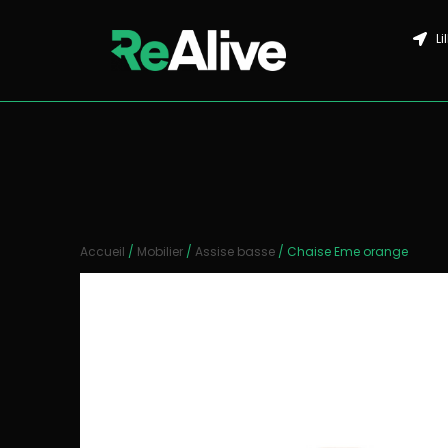
Li
Accueil
/
Mobilier
/
Assise basse
/ Chaise Eme orange